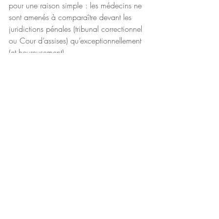
pour une raison simple : les médecins ne 
sont amenés à comparaître devant les 
juridictions pénales (tribunal correctionnel 
ou Cour d’assises) qu’exceptionnellement 
(et heureusement).
Pour qu’une infraction pénale soit 
caractérisée il faut :
soit un élément intentionnel (une volonté 
de nuire),soit une faute gravissime qui 
dans ce cas relève de la mise en danger 
d’autrui (l’hypothèse du chirurgien qui 
opérait avec des bistouris rouillés…),soit 
encore une faute entraînant un décès, 
auquel cas on peut parler d’homicide 
involontaire ; et encore faut-il une erreur 
grave à la source, car les médecins, 
comme chacun sait, n’ont pas 
d’obligation de résultat, de même que 
l’on sait qu’avec toute la bonne volonté 